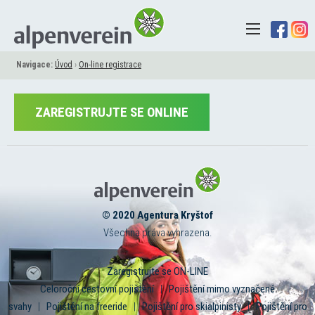
Navigace:
Úvod
›
On-line registrace
ZAREGISTRUJTE SE ONLINE
© 2020 Agentura Kryštof
Všechna práva vyhrazena.
Zaregistrujte se ON-LINE
Celoroční cestovní pojištění
|
Pojištění mimo vyznačené
svahy
|
Pojištění na freeride
|
Pojištění pro skialpinisty
|
Pojištění pro