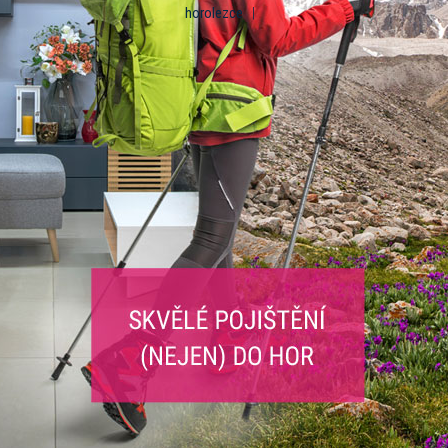
horolezce
|