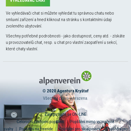
VYHLEDÁVAČ CHAT
Ve vyhledávači chat si můžete vyhledat tu správnou chatu nebo
smluvní zařízení a hned kliknout na stránku s kontaktními údaji
zvoleného ubytování.
Všechny potřebné podrobnosti - jako dostupnost, ceny atd. - získáte
u provozovatelů chat, resp. u chat pro vlastní zaopatření u sekcí,
které chaty vlastní.
© 2020 Agentura Kryštof
Všechna práva vyhrazena.
Zaregistrujte se ON-LINE
Celoroční cestovní pojištění
|
Pojištění mimo vyznačené
svahy
|
Pojištění na freeride
|
Pojištění pro skialpinisty
|
Pojištění pro