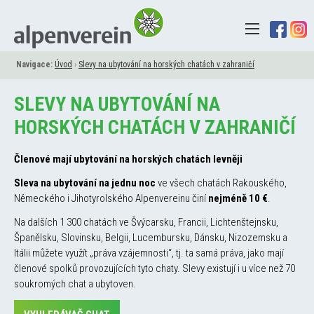
Navigace:
Úvod
›
Slevy na ubytování na horských chatách v zahraničí
SLEVY NA UBYTOVÁNÍ NA
HORSKÝCH CHATÁCH V ZAHRANIČÍ
Členové mají ubytování na horských chatách levněji
Sleva na ubytování na jednu noc
ve všech chatách Rakouského,
Německého i Jihotyrolského Alpenvereinu činí
nejméně 10 €
.
Na dalších 1 300 chatách ve Švýcarsku, Francii, Lichtenštejnsku,
Španělsku, Slovinsku, Belgii, Lucembursku, Dánsku, Nizozemsku a
Itálii můžete využít „práva vzájemnosti“, tj. ta samá práva, jako mají
členové spolků provozujících tyto chaty. Slevy existují i u více než 70
soukromých chat a ubytoven.