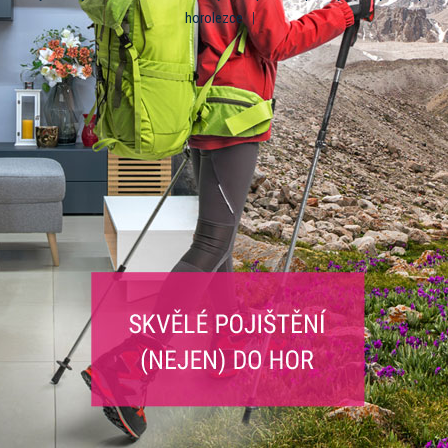
horolezce
|