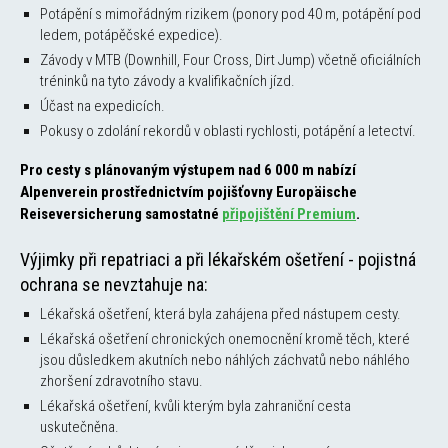
Potápění s mimořádným rizikem (ponory pod 40 m, potápění pod
ledem, potápěčské expedice).
Závody v MTB (Downhill, Four Cross, Dirt Jump) včetně oficiálních
tréninků na tyto závody a kvalifikačních jízd.
Účast na expedicích.
Pokusy o zdolání rekordů v oblasti rychlosti, potápění a letectví.
Pro cesty s plánovaným výstupem nad 6 000 m nabízí
Alpenverein prostřednictvím pojišťovny Europäische
Reiseversicherung samostatné
připojištění Premium
.
Výjimky při repatriaci a při lékařském ošetření - pojistná
ochrana se nevztahuje na:
Lékařská ošetření, která byla zahájena před nástupem cesty.
Lékařská ošetření chronických onemocnění kromě těch, které
jsou důsledkem akutních nebo náhlých záchvatů nebo náhlého
zhoršení zdravotního stavu.
Lékařská ošetření, kvůli kterým byla zahraniční cesta
uskutečněna.