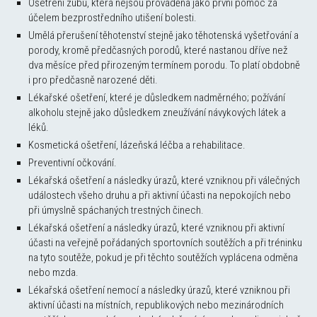
Ošetření zubů, která nejsou prováděna jako první pomoc za
účelem bezprostředního utišení bolesti.
Umělá přerušení těhotenství stejně jako těhotenská vyšetřování a
porody, kromě předčasných porodů, které nastanou dříve než
dva měsíce před přirozeným termínem porodu. To platí obdobně
i pro předčasně narozené děti.
Lékařské ošetření, které je důsledkem nadměrného; požívání
alkoholu stejně jako důsledkem zneužívání návykových látek a
léků.
Kosmetická ošetření, lázeňská léčba a rehabilitace.
Preventivní očkování.
Lékařská ošetření a následky úrazů, které vzniknou při válečných
událostech všeho druhu a při aktivní účasti na nepokojích nebo
při úmyslně spáchaných trestných činech.
Lékařská ošetření a následky úrazů, které vzniknou při aktivní
účasti na veřejně pořádaných sportovních soutěžích a při tréninku
na tyto soutěže, pokud je při těchto soutěžích vyplácena odměna
nebo mzda.
Lékařská ošetření nemocí a následky úrazů, které vzniknou při
aktivní účasti na místních, republikových nebo mezinárodních