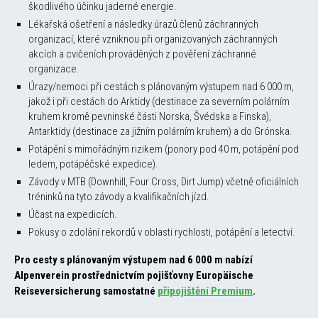
škodlivého účinku jaderné energie.
Lékařská ošetření a následky úrazů členů záchranných
organizací, které vzniknou při organizovaných záchranných
akcích a cvičeních prováděných z pověření záchranné
organizace.
Úrazy/nemoci při cestách s plánovaným výstupem nad 6 000 m,
jakož i při cestách do Arktidy (destinace za severním polárním
kruhem kromě pevninské části Norska, Švédska a Finska),
Antarktidy (destinace za jižním polárním kruhem) a do Grónska.
Potápění s mimořádným rizikem (ponory pod 40 m, potápění pod
ledem, potápěčské expedice).
Závody v MTB (Downhill, Four Cross, Dirt Jump) včetně oficiálních
tréninků na tyto závody a kvalifikačních jízd.
Účast na expedicích.
Pokusy o zdolání rekordů v oblasti rychlosti, potápění a letectví.
Pro cesty s plánovaným výstupem nad 6 000 m nabízí
Alpenverein prostřednictvím pojišťovny Europäische
Reiseversicherung samostatné
připojištění Premium
.