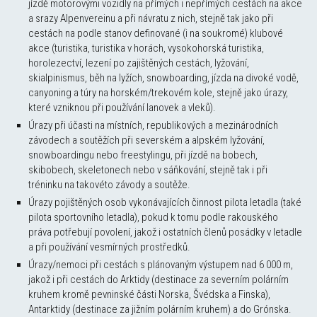
jízdě motorovými vozidly na přímých i nepřímých cestách na akce
a srazy Alpenvereinu a při návratu z nich, stejně tak jako při
cestách na podle stanov definované (i na soukromé) klubové
akce (turistika, turistika v horách, vysokohorská turistika,
horolezectví, lezení po zajištěných cestách, lyžování,
skialpinismus, běh na lyžích, snowboarding, jízda na divoké vodě,
canyoning a túry na horském/trekovém kole, stejně jako úrazy,
které vzniknou při používání lanovek a vleků).
Úrazy při účasti na místních, republikových a mezinárodních
závodech a soutěžích při severském a alpském lyžování,
snowboardingu nebo freestylingu, při jízdě na bobech,
skibobech, skeletonech nebo v sáňkování, stejně tak i při
tréninku na takovéto závody a soutěže.
Úrazy pojištěných osob vykonávajících činnost pilota letadla (také
pilota sportovního letadla), pokud k tomu podle rakouského
práva potřebují povolení, jakož i ostatních členů posádky v letadle
a při používání vesmírných prostředků.
Úrazy/nemoci při cestách s plánovaným výstupem nad 6 000 m,
jakož i při cestách do Arktidy (destinace za severním polárním
kruhem kromě pevninské části Norska, Švédska a Finska),
Antarktidy (destinace za jižním polárním kruhem) a do Grónska.