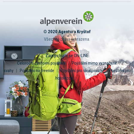
© 2020 Agentura Kryštof
Všechna práva vyhrazena.
Zaregistrujte se ON-LINE
Celoroční cestovní pojištění
|
Pojištění mimo vyznačené
svahy
|
Pojištění na freeride
|
Pojištění pro skialpinisty
|
Pojištění pro
horolezce
|