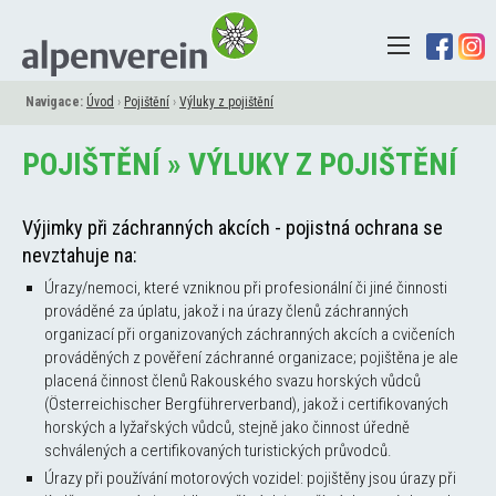
Navigace:
Úvod
›
Pojištění
›
Výluky z pojištění
POJIŠTĚNÍ » VÝLUKY Z POJIŠTĚNÍ
Výjimky při záchranných akcích - pojistná ochrana se
nevztahuje na:
Úrazy/nemoci, které vzniknou při profesionální či jiné činnosti
prováděné za úplatu, jakož i na úrazy členů záchranných
organizací při organizovaných záchranných akcích a cvičeních
prováděných z pověření záchranné organizace; pojištěna je ale
placená činnost členů Rakouského svazu horských vůdců
(Österreichischer Bergführerverband), jakož i certifikovaných
horských a lyžařských vůdců, stejně jako činnost úředně
schválených a certifikovaných turistických průvodců.
Úrazy při používání motorových vozidel: pojištěny jsou úrazy při