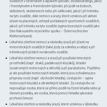
soutěžích v severském a alpském lyžování, snowboardingu, jakož
i freestylovém a freeridovém lyžování, při jízdě na bobech,
skibobech, skeletonech nebo při sáňkování, jakož i při tréninku
na tyto soutěže, dále nemoci a úrazy, které vzniknou při aktivní
účasti na placených, veřejně pořádaných sportovních soutěžích,
jakož i při tréninku na tyto soutěže (vyjma lezeckých soutěží jako
člen Rakouského lezeckého spolku – Österreichischer
Kletterverband).
Lékařská ošetření nemocí a následky úrazů při účasti na
motoristických soutěžích (také jízdy za odměny a rallye) a při
tréninkových jízdách na takovéto soutěže.
Lékařská ošetření nemocí a úrazů při používání leteckých
prostředků (např. draků, padákových kluzáků), letadel
(soukromých motorových a větroňů) a při parašutismu. Pojištěno
je ale používání motorových letadel, která jsou schválena pro
přepravu osob (např. obchodní letadla), cestujícím – vyjma
motorových kluzáků a ultralehkých letadel. Za cestujícího se
nepovažuje osoba, která se přímo podílí na řízení letadla nebo je
členem posádky, ani osoba, která pomocí letadla vykonává
profesní činnost.
Lékařská ošetření a následky úrazů, které vzniknou v důsledku