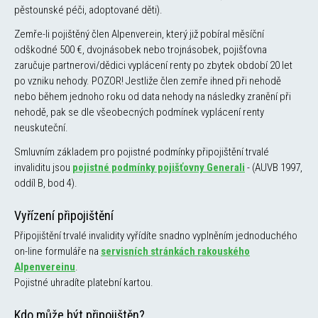
pěstounské péči, adoptované děti).
Zemře-li pojištěný člen Alpenverein, který již pobíral měsíční
odškodné 500 €, dvojnásobek nebo trojnásobek, pojišťovna
zaručuje partnerovi/dědici vyplácení renty po zbytek období 20 let
po vzniku nehody. POZOR! Jestliže člen zemře ihned při nehodě
nebo během jednoho roku od data nehody na následky zranění při
nehodě, pak se dle všeobecných podmínek vyplácení renty
neuskuteční.
Smluvním základem pro pojistné podmínky připojištění trvalé
invaliditu jsou
pojistné podmínky pojišťovny Generali
- (AUVB 1997,
oddíl B, bod 4).
Vyřízení připojištění
Připojištění trvalé invalidity vyřídíte snadno vyplněním jednoduchého
on-line formuláře na
servisních stránkách rakouského
Alpenvereinu
.
Pojistné uhradíte platební kartou.
Kdo může být připojištěn?