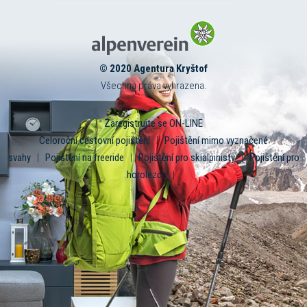
© 2020 Agentura Kryštof
Všechna práva vyhrazena.
Zaregistrujte se ON-LINE
Celoroční cestovní pojištění
|
Pojištění mimo vyznačené
svahy
|
Pojištění na freeride
|
Pojištění pro skialpinisty
|
Pojištění pro
horolezce
|