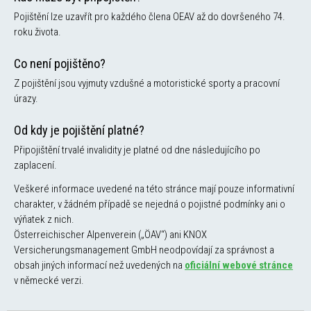
Pojištění lze uzavřít pro každého člena OEAV až do dovršeného 74.
roku života.
Co není pojištěno?
Z pojištění jsou vyjmuty vzdušné a motoristické sporty a pracovní
úrazy.
Od kdy je pojištění platné?
Připojištění trvalé invalidity je platné od dne následujícího po
zaplacení.
Veškeré informace uvedené na této stránce mají pouze informativní
charakter, v žádném případě se nejedná o pojistné podmínky ani o
výňatek z nich.
Österreichischer Alpenverein („ÖAV“) ani KNOX
Versicherungsmanagement GmbH neodpovídají za správnost a
obsah jiných informací než uvedených na
oficiální webové stránce
v německé verzi.