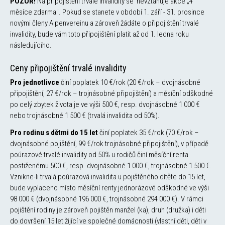
POZOR!
Na připojištění trvalé invalidity se nevztahuje akce „4
měsíce zdarma". Pokud se stanete v období 1. září - 31. prosince
novými členy Alpenvereinu a zároveň žádáte o připojištění trvalé
invalidity, bude vám toto připojištění platit až od 1. ledna roku
následujícího.
Ceny připojištění trvalé invalidity
Pro jednotlivce
činí poplatek 10 €/rok (20 €/rok – dvojnásobné
připojištění, 27 €/rok – trojnásobné připojištění) a měsíční odškodné
po celý zbytek života je ve výši 500 €, resp. dvojnásobné 1 000 €
nebo trojnásobné 1 500 € (trvalá invalidita od 50%).
Pro rodinu s dětmi do 15 let
činí poplatek 35 €/rok (70 €/rok –
dvojnásobné pojištění, 99 €/rok trojnásobné připojištění), v případě
poúrazové trvalé invalidity od 50% u rodičů činí měsíční renta
postiženému 500 €, resp. dvojnásobné 1 000 €, trojnásobné 1 500 €.
Vznikne-li trvalá poúrazová invalidita u pojištěného dítěte do 15 let,
bude vyplaceno místo měsíční renty jednorázové odškodné ve výši
98 000 €
(dvojnásobné 196 000 €, trojnásobné 294 000 €)
. V rámci
pojištění rodiny je zároveň pojištěn manžel (ka), druh (družka) i děti
do dovršení 15 let žijící ve společné domácnosti (vlastní děti, děti v