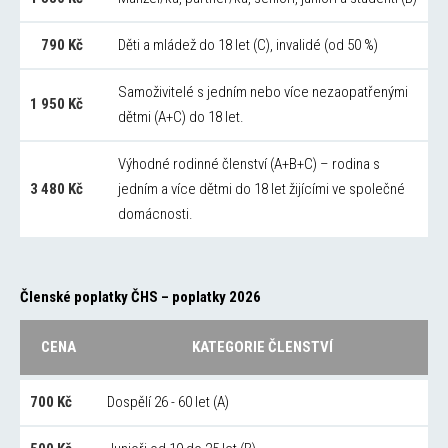
790 Kč
Děti a mládež do 18 let (C), invalidé (od 50 %)
Samoživitelé s jedním nebo více nezaopatřenými
1 950 Kč
dětmi (A+C) do 18 let.
Výhodné rodinné členství (A+B+C) – rodina s
3 480 Kč
jedním a více dětmi do 18 let žijícími ve společné
domácnosti.
Členské poplatky ČHS – poplatky 2026
CENA
KATEGORIE ČLENSTVÍ
700 Kč
Dospělí 26 - 60 let (A)