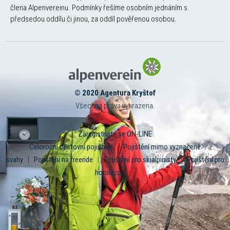
člena Alpenvereinu. Podmínky řešíme osobním jednáním s
předsedou oddílu či jinou, za oddíl pověřenou osobou.
© 2020 Agentura Kryštof
Všechna práva vyhrazena.
Zaregistrujte se ON-LINE
Celoroční cestovní pojištění
|
Pojištění mimo vyznačené
svahy
|
Pojištění na freeride
|
Pojištění pro skialpinisty
|
Pojištění pro
horolezce
|