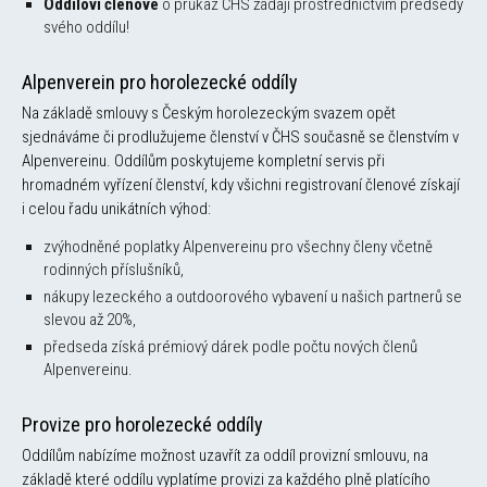
Oddíloví členové
o průkaz ČHS žádají prostřednictvím předsedy
svého oddílu!
Alpenverein pro horolezecké oddíly
Na základě smlouvy s Českým horolezeckým svazem opět
sjednáváme či prodlužujeme členství v ČHS současně se členstvím v
Alpenvereinu. Oddílům poskytujeme kompletní servis při
hromadném vyřízení členství, kdy všichni registrovaní členové získají
i celou řadu unikátních výhod:
zvýhodněné poplatky Alpenvereinu pro všechny členy včetně
rodinných příslušníků,
nákupy lezeckého a outdoorového vybavení u našich partnerů se
slevou až 20%,
předseda získá prémiový dárek podle počtu nových členů
Alpenvereinu.
Provize pro horolezecké oddíly
Oddílům nabízíme možnost uzavřít za oddíl provizní smlouvu, na
základě které oddílu vyplatíme provizi za každého plně platícího