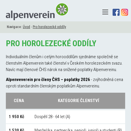
Navigace:
Úvod
›
Pro horolezecké oddíly
PRO HOROLEZECKÉ ODDÍLY
Individuálním členům i celým horooddílům sjednáme společně se
členstvím Alpenverein také členství v Českém horolezeckém svazu.
Navíc mají členové ČHS nárok na snížené poplatky Alpenvereinu.
Alpenveverein pro členy ČHS – poplatky 2026
- zvýhodněná cena
oproti standardním členským poplatkům Alpenvereinu.
CENA
KATEGORIE ČLENSTVÍ
1 950 Kč
Dospělí 28 - 64 let (A)
1 530 Kč
Manžel/ka, partner/ka, senioři, junioři a studenti (B)