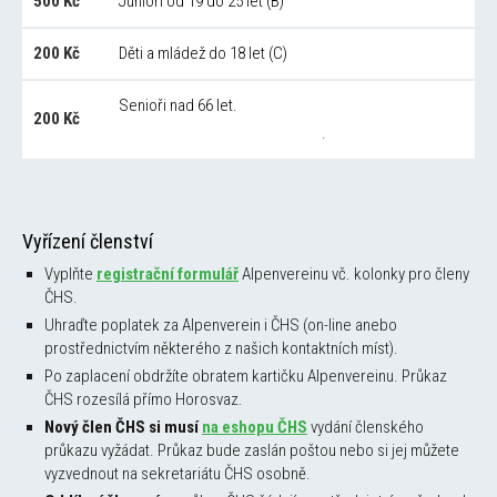
500 Kč
Junioři od 19 do 25 let (B)
200 Kč
Děti a mládež do 18 let (C)
Senioři nad 66 let.
200 Kč
.
Vyřízení členství
Vyplňte
registrační formulář
Alpenvereinu vč. kolonky pro členy
ČHS.
Uhraďte poplatek za Alpenverein i ČHS (on-line anebo
prostřednictvím některého z našich kontaktních míst).
Po zaplacení obdržíte obratem kartičku Alpenvereinu. Průkaz
ČHS rozesílá přímo Horosvaz.
Nový člen ČHS si musí
na eshopu ČHS
vydání členského
průkazu vyžádat. Průkaz bude zaslán poštou nebo si jej můžete
vyzvednout na sekretariátu ČHS osobně.